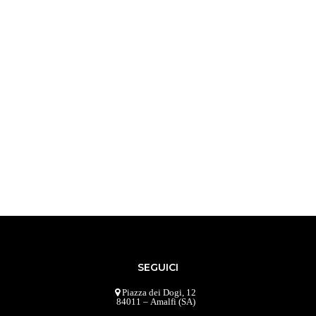
SEGUICI
Piazza dei Dogi, 12
84011 – Amalfi (SA)