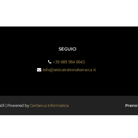
SEGUICI
+39 089 984 0043
info@anticatrattoriabarracca.it
alfi | Powered by
Cerberus Informatica
Preno