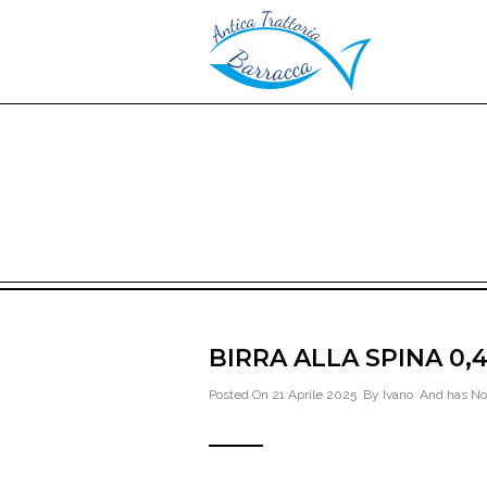
BIRRA ALLA SPINA 0,
Posted On 21 Aprile 2025 By
Ivano
And has
No